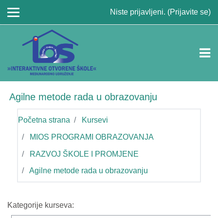
Idi na glavni sadržaj
Niste prijavljeni. (
Prijavite se
)
Agilne metode rada u obrazovanju
Početna strana
Kursevi
MIOS PROGRAMI OBRAZOVANJA
RAZVOJ ŠKOLE I PROMJENE
Agilne metode rada u obrazovanju
Kategorije kurseva: