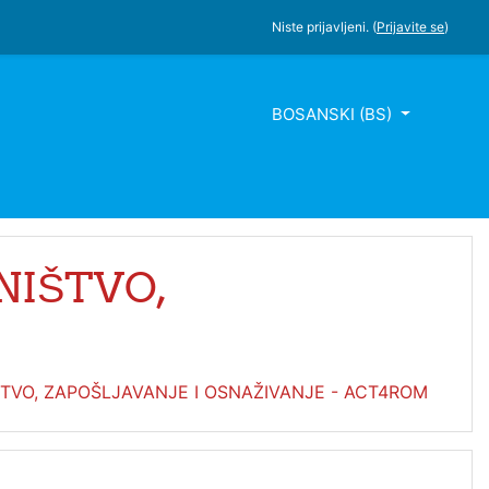
Niste prijavljeni. (
Prijavite se
)
BOSANSKI ‎(BS)‎
NIŠTVO,
VO, ZAPOŠLJAVANJE I OSNAŽIVANJE - ACT4ROM