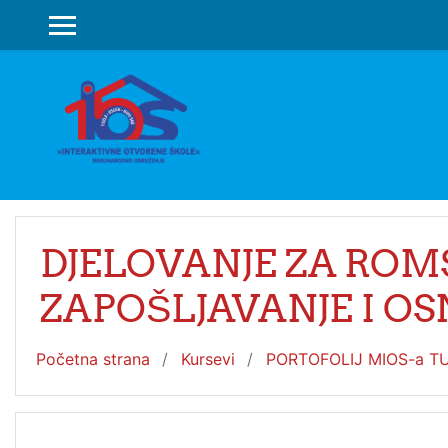
Idi na glavni sadržaj
SIDE PANEL
DJELOVANJE ZA ROM
ZAPOŠLJAVANJE I O
Početna strana
Kursevi
PORTOFOLIJ MIOS-a T