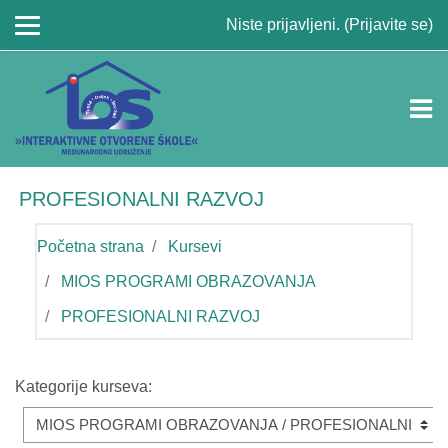
Idi na glavni sadržaj
Niste prijavljeni. (
Prijavite se
)
PROFESIONALNI RAZVOJ
Početna strana
Kursevi
MIOS PROGRAMI OBRAZOVANJA
PROFESIONALNI RAZVOJ
Kategorije kurseva: