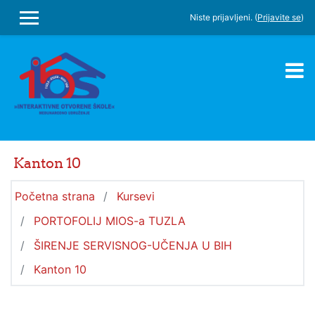
Idi na glavni sadržaj
Niste prijavljeni. (
Prijavite se
)
SIDE PANEL
Kanton 10
Početna strana
Kursevi
PORTOFOLIJ MIOS-a TUZLA
ŠIRENJE SERVISNOG-UČENJA U BIH
Kanton 10