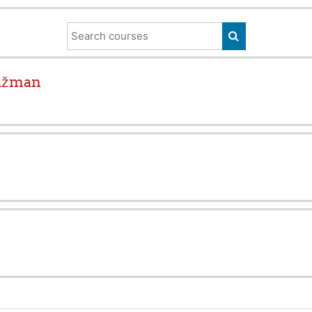
Search courses
SEARCH COUR
gažman