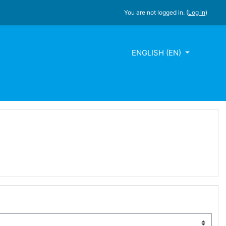
You are not logged in. (
Log in
)
ENGLISH ‎(EN)‎